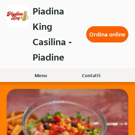
Passa
Piadina
al
contenuto
King
principale
Ordina online
Casilina -
Piadine
Menu
Contatti